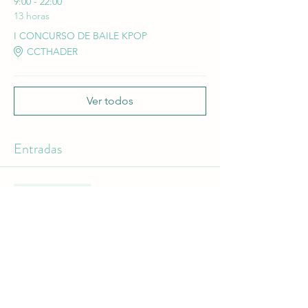
9:00 - 22:00
13 horas
I CONCURSO DE BAILE KPOP
CCTHADER
Ver todos
Entradas
Venta finalizada
Tipo de entrada
INSCRIPCION BAILE
Leer más
Precio
0,00 €