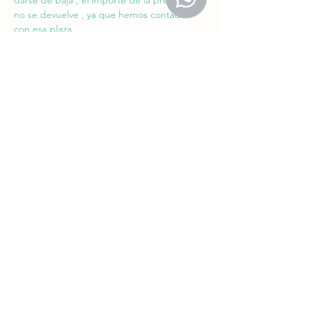
darse de baja , el importe de la pre-reserva 
no se devuelve , ya que hemos contado 
con esa plaza .
El resto del importe se abona 100% ,  5 días 
antes de iniciar la Ludoteca 
Mostrar más
Compartir este evento