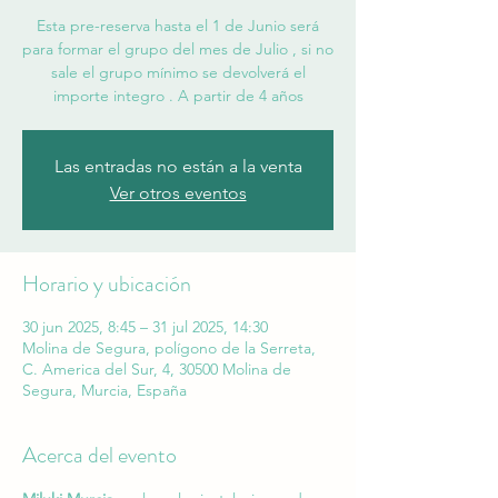
Esta pre-reserva hasta el 1 de Junio será
para formar el grupo del mes de Julio , si no
sale el grupo mínimo se devolverá el
importe integro . A partir de 4 años
Las entradas no están a la venta
Ver otros eventos
Horario y ubicación
30 jun 2025, 8:45 – 31 jul 2025, 14:30
Molina de Segura, polígono de la Serreta,
C. America del Sur, 4, 30500 Molina de
Segura, Murcia, España
Acerca del evento