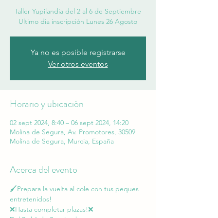
Taller Yupilandia del 2 al 6 de Septiembre
Ultimo dia inscripción Lunes 26 Agosto
Ya no es posible registrarse
Ver otros eventos
Horario y ubicación
02 sept 2024, 8:40 – 06 sept 2024, 14:20
Molina de Segura, Av. Promotores, 30509
Molina de Segura, Murcia, España
Acerca del evento
🖌Prepara la vuelta al cole con tus peques 
entretenidos!  
❌️Hasta completar plazas!❌️  