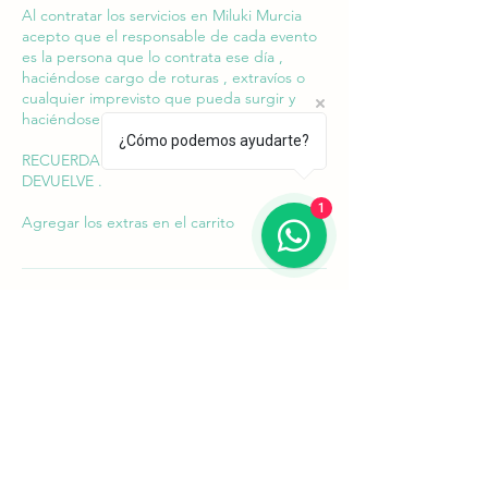
Al contratar los servicios en Miluki Murcia
acepto que el responsable de cada evento
es la persona que lo contrata ese día ,
haciéndose cargo de roturas , extravíos o
cualquier imprevisto que pueda surgir y
haciéndose cargo de los mismos
¿Cómo podemos ayudarte?
RECUERDA LA PRE RESERVA NO SE
DEVUELVE .
1
Agregar los extras en el carrito
Datos de contacto
Región de Murcia, Spain
636773564
milukimurcia@gmail.com
Región de Murcia, Spain
636773564
milukimurcia@gmail.com